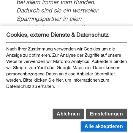
bei allem immer vom Kunden.
Dadurch sind sie ein wertvoller
Sparringspartner in allen
strategischen und operativen
Cookies, externe Dienste & Datenschutz
Aufgaben der Kommunikation. Sie
überzeugen mit einer klaren und
Nach Ihrer Zustimmung verwenden wir Cookies um die
einfachen Übersetzung in die
Anzeige zu optimieren. Zur Analyse der Zugriffe auf unsere
Werbung. Grund genug sich auf noch
Website verwenden wir Matomo Analytics. Außerdem binden
wir Skripte von YouTube, Google Maps ein. Dabei können
viele gemeinsame Projekte mit
personenbezogene Daten an diese Anbieter übermittelt
unseren Augsburgern zu freuen.«
werden. Bitte klicken Sie
hier
, um Informationen zum
Datenschutz zu erhalten.
AÜW gehört zu den innovativsten
Energieversorgern in Bayern und versorgt seit
Ablehnen
Einstellungen
über 100 Jahren das Allgäu mit Strom und
Alle akzeptieren
Energielösungen.